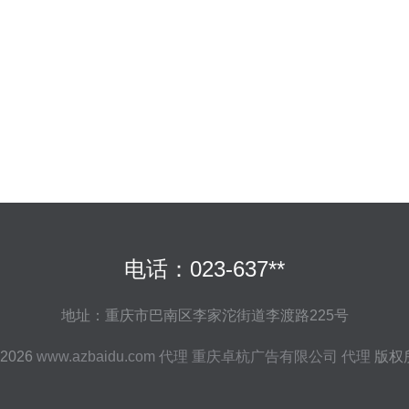
电话：023-637**
地址：重庆市巴南区李家沱街道李渡路225号
 2026
www.azbaidu.com
代理
重庆卓杭广告有限公司
代理
版权